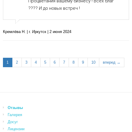
Процветания вашему бизнесу ! Всех благ
???? И до новых встреч !
Кремлёва Н. | г. Иркутск | 2 июня 2024
1
2
3
4
5
6
7
8
9
10
вперед →
Отзывы
Галерея
Досуг
Лицензии