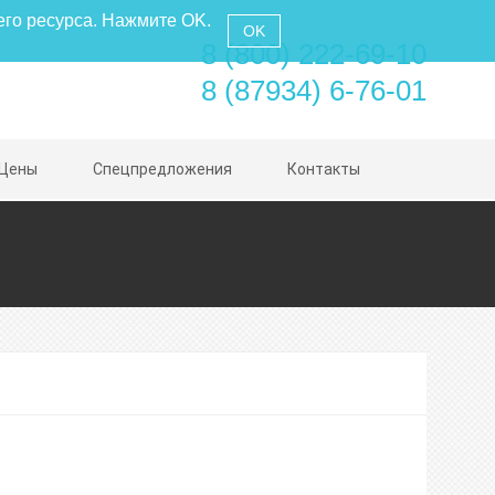
его ресурса. Нажмите OK.
OK
8 (800) 222-69-10
8 (87934) 6-76-01
Цены
Спецпредложения
Контакты
нное
е
ое питание