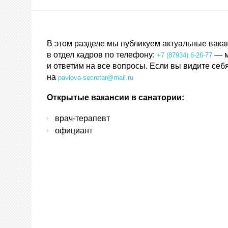
В центре г
В этом разделе мы публикуем актуальные вака
в отдел кадров по телефону:
— м
+7 (87934) 6-26-77
и ответим на все вопросы. Если вы видите се
на
pavlova-secretar@mail.ru
Открытые вакансии в санатории:
врач-терапевт
официант