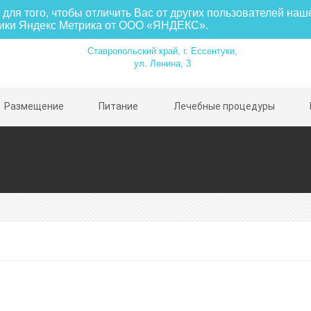
для того, чтобы отличить Вас от других пользователей наш
тики Яндекс Метрика от ООО «ЯНДЕКС».
Ставропольский край, г. Ессентуки,
ул. Ленина, 3
Размещение
Питание
Лечебные процедуры
небольшой санаторий
Комплексно оборудова
о, без очередей)
медицинское отделени
ый обновлённый номерной
Диетическое 4-х разов
«меню-заказ»