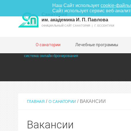
Наш Сайт использует
cookie-файлы
Сайт использует сервис веб-анали
Санаторий
им. академика И. П. Павлова
ОФИЦИАЛЬНЫЙ САЙТ САНАТОРИЯ | Г. ЕССЕНТУКИ
О санатории
Лечебные программы
система онлайн-бронирования
ВАКАНСИИ
ГЛАВНАЯ
О САНАТОРИИ
Камерный 
(тихо, уютн
Вакансии
Современн
фонд