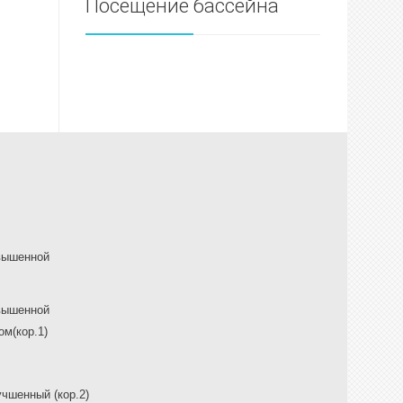
Посещение бассейна
вышенной
вышенной
м(кор.1)
чшенный (кор.2)