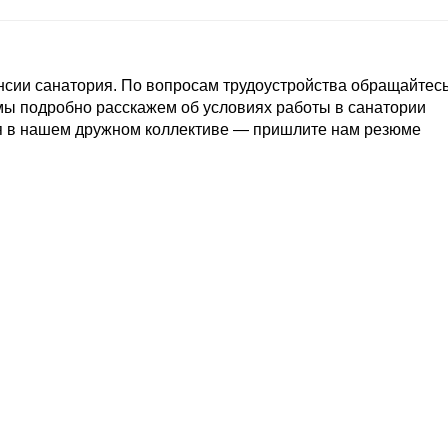
орода между двумя парками
Бесплатная парковка
нсии санатория. По вопросам трудоустройства обращайтес
ы подробно расскажем об условиях работы в санатории
бя в нашем дружном коллективе — пришлите нам резюме