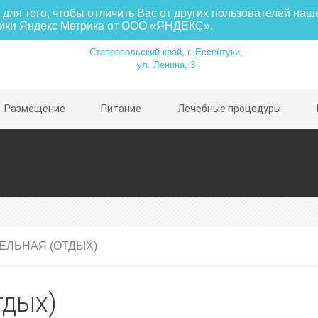
для того, чтобы отличить Вас от других пользователей наш
тики Яндекс Метрика от ООО «ЯНДЕКС».
Ставропольский край, г. Ессентуки,
ул. Ленина, 3
Размещение
Питание
Лечебные процедуры
ЕЛЬНАЯ (ОТДЫХ)
небольшой санаторий
Комплексно оборудова
о, без очередей)
медицинское отделени
тдых)
ый обновлённый номерной
Диетическое 4-х разов
«меню-заказ»