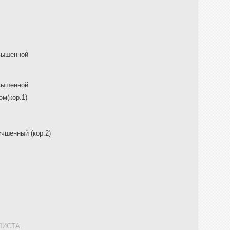
вышенной
вышенной
м(кор.1)
чшенный (кор.2)
ИСТА.