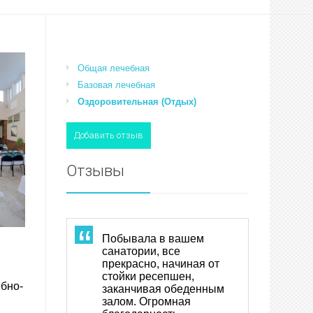
Общая лечебная
Базовая лечебная
Оздоровительная (Отдых)
Добавить отзыв
Отзывы
Побывала в вашем
Были 
В апр
Побы
Огро
Вчера
Уваж
санатории, все
по 22
санат
им. 
сотру
верн
Георг
прекрасно, начиная от
Прие
Павло
новог
вели
раз п
выра
стойки ресепшен,
первы
Хочет
нам 
очень
этот 
искр
бно-
заканчивая обеденным
нрав
сана
вся!!
прек
Потом
благо
залом. Огромная
пред
услов
и ме
регу
атмо
высо