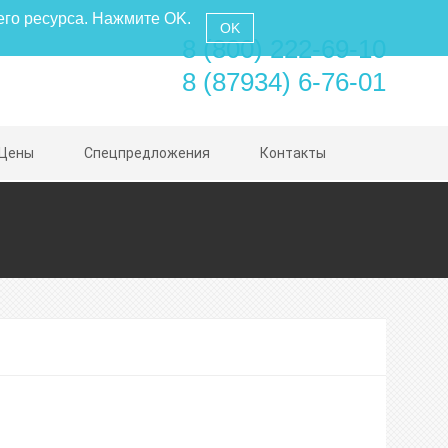
его ресурса. Нажмите OK.
OK
8 (800) 222-69-10
8 (87934) 6-76-01
Цены
Спецпредложения
Контакты
нное
е
ое питание