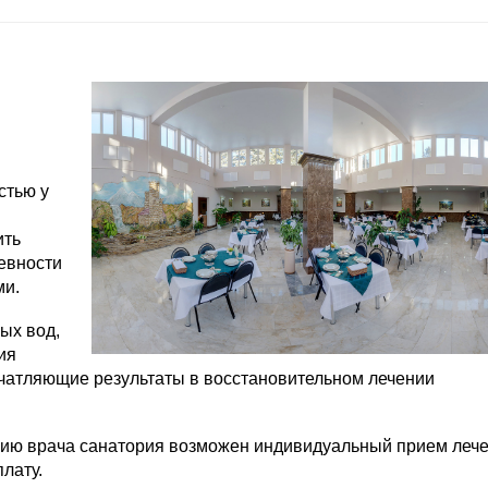
орода между двумя парками
Бесплатная парковка
стью у
ить
невности
ми.
ых вод,
ия
ечатляющие результаты в восстановительном лечении
ению врача санатория возможен индивидуальный прием лече
лату.