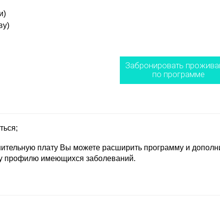
и)
ву)
Забронировать прожива
по программе
ться;
нительную плату Вы можете расширить программу и дополн
у профилю имеющихся заболеваний.