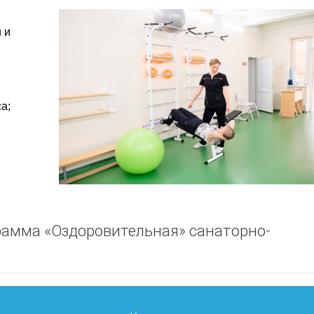
 и
а;
рамма «Оздоровительная» санаторно-