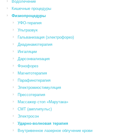
Водолечение
Кишечные процедуры
Физиопроцедуры
УФО-терапия
Ультразвук
Гальванизация (электрофорез)
Диадинамотерапия
Ингаляции
Дарсонвализация
Фонофорез
Магнитотерапия
Парафинотерапия
Электромиостимуляция
Прессотерапия
Массажер стоп «Марутака»
СМТ (амплипульс)
Электросон
Ударно-волновая терапия
Внутривенное лазерное облучение крови