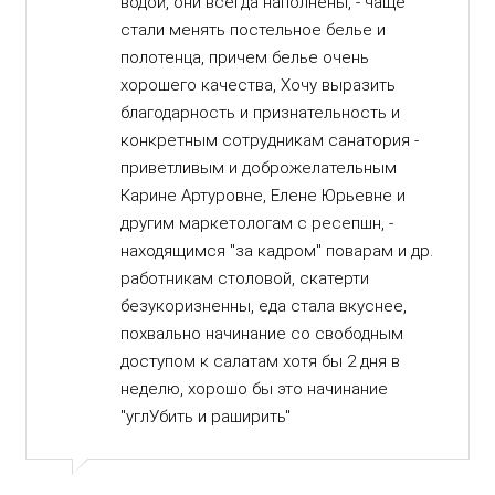
водой, они всегда наполнены, - чаще
стали менять постельное белье и
полотенца, причем белье очень
хорошего качества, Хочу выразить
благодарность и признательность и
конкретным сотрудникам санатория -
приветливым и доброжелательным
Карине Артуровне, Елене Юрьевне и
другим маркетологам с ресепшн, -
находящимся "за кадром" поварам и др.
работникам столовой, скатерти
безукоризненны, еда стала вкуснее,
похвально начинание со свободным
доступом к салатам хотя бы 2 дня в
неделю, хорошо бы это начинание
"углУбить и раширить"