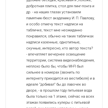
удобные беседки, красивая и ,похоже,
добротная плитка, стол для пинг-понга и
др. - на наших глазах установили
памятник-бюст академику И. П. Павлову,
и особо отмечу текст надписи на
табличке, текст мне неожиданно
понравился, обычно на таких табличках
надписи казенные, однотипные,
скучные, интересно, кто автор текста?
- впечатляет вечернее освещение
территории, система видеонаблюдения,
неплохо было бы, чтобы WI-FI был
сильнее в номерах (звонить по
интернету приходится из вестибюля) и в
идеале "добивал" бы до лавочек во
дворе, - в прошлом году питьевая вода
была только на 1 этаже, сейчас на всех
этажах появились кулеры с питьевой