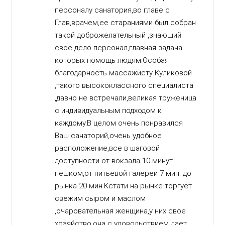
персоналу санатория,во главе с
Глав,врачем,ее стараниями был собран
такой доброжелательный ,знающий
свое дело персонал,главная задача
которых помощь людям.Особая
благодарность массажисту Куликовой
,такого высококлассного специалиста
,давно не встречали,великая труженица
с индивидуальным подходом к
каждому.В целом очень понравился
Ваш санаторий,очень удобное
расположение,все в шаговой
доступности от вокзала 10 минут
пешком,от питьевой галереи 7 мин. до
рынка 20 мин.Кстати на рынке торгует
свежим сыром и маслом
,очаровательная женщина,у них свое
хозяйство,она с удовольствием дает