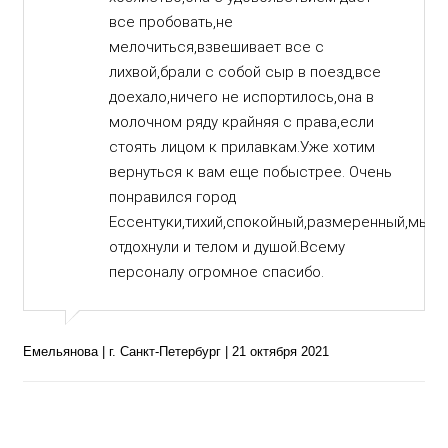
все пробовать,не
мелочиться,взвешивает все с
лихвой,брали с собой сыр в поезд,все
доехало,ничего не испортилось,она в
молочном ряду крайняя с права,если
стоять лицом к прилавкам.Уже хотим
вернуться к вам еще побыстрее. Очень
понравился город
Ессентуки,тихий,спокойный,размеренный,мы
отдохнули и телом и душой.Всему
персоналу огромное спасибо.
Емельянова | г. Санкт-Петербург | 21 октября 2021