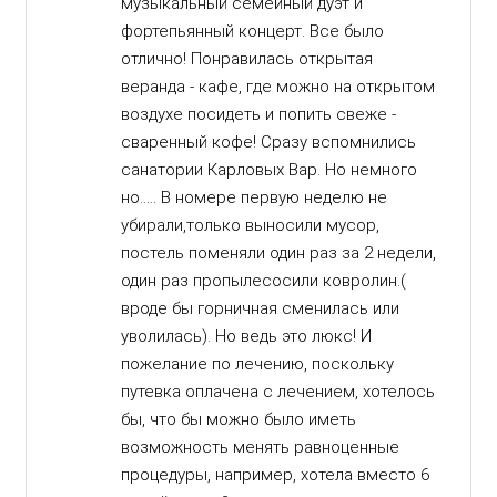
музыкальный семейный дуэт и
фортепьянный концерт. Все было
отлично! Понравилась открытая
веранда - кафе, где можно на открытом
воздухе посидеть и попить свеже -
сваренный кофе! Сразу вспомнились
санатории Карловых Вар. Но немного
но..... В номере первую неделю не
убирали,только выносили мусор,
постель поменяли один раз за 2 недели,
один раз пропылесосили ковролин.(
вроде бы горничная сменилась или
уволилась). Но ведь это люкс! И
пожелание по лечению, поскольку
путевка оплачена с лечением, хотелось
бы, что бы можно было иметь
возможность менять равноценные
процедуры, например, хотела вместо 6