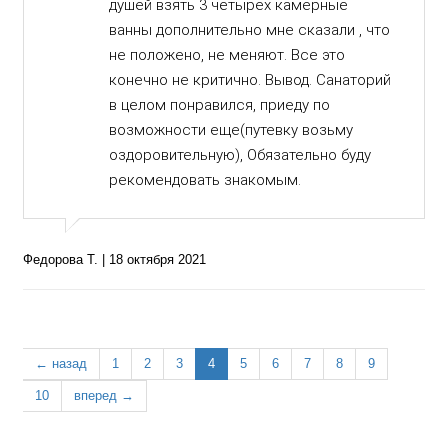
душей взять 3 четырех камерные
ванны дополнительно мне сказали , что
не положено, не меняют. Все это
конечно не критично. Вывод. Санаторий
в целом понравился, приеду по
возможности еще(путевку возьму
оздоровительную), Обязательно буду
рекомендовать знакомым.
Федорова Т. | 18 октября 2021
← назад
1
2
3
4
5
6
7
8
9
10
вперед →